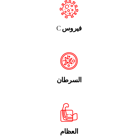
C فيروس
السرطان
العظام