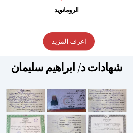
الروماتويد
اعرف المزيد
شهادات د/ ابراهيم سليمان